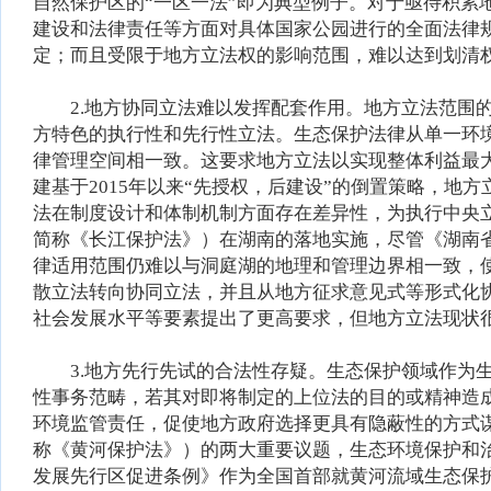
自然保护区的“一区一法”即为典型例子。对于亟待积累
建设和法律责任等方面对具体国家公园进行的全面法律
定；而且受限于地方立法权的影响范围，难以达到划清
2.地方协同立法难以发挥配套作用。地方立法范围的
方特色的执行性和先行性立法。生态保护法律从单一环
律管理空间相一致。这要求地方立法以实现整体利益最
建基于2015年以来“先授权，后建设”的倒置策略，
法在制度设计和体制机制方面存在差异性，为执行中央
简称《长江保护法》）在湖南的落地实施，尽管《湖南
律适用范围仍难以与洞庭湖的地理和管理边界相一致，
散立法转向协同立法，并且从地方征求意见式等形式化
社会发展水平等要素提出了更高要求，但地方立法现状
3.地方先行先试的合法性存疑。生态保护领域作为生
性事务范畴，若其对即将制定的上位法的目的或精神造
环境监管责任，促使地方政府选择更具有隐蔽性的方式
称《黄河保护法》）的两大重要议题，生态环境保护和
发展先行区促进条例》作为全国首部就黄河流域生态保