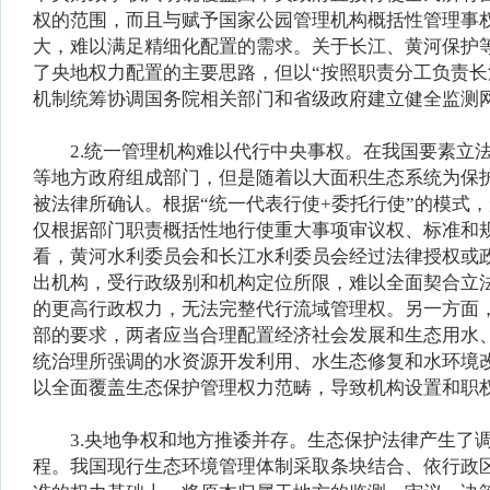
权的范围，而且与赋予国家公园管理机构概括性管理事
大，难以满足精细化配置的需求。关于长江、黄河保护
了央地权力配置的主要思路，但以“按照职责分工负责长
机制统筹协调国务院相关部门和省级政府建立健全监测
2.统一管理机构难以代行中央事权。在我国要素立法
等地方政府组成部门，但是随着以大面积生态系统为保
被法律所确认。根据“统一代表行使+委托行使”的模式，
仅根据部门职责概括性地行使重大事项审议权、标准和
看，黄河水利委员会和长江水利委员会经过法律授权或
出机构，受行政级别和机构定位所限，难以全面契合立
的更高行政权力，无法完整代行流域管理权。另一方面
部的要求，两者应当合理配置经济社会发展和生态用水
统治理所强调的水资源开发利用、水生态修复和水环境
以全面覆盖生态保护管理权力范畴，导致机构设置和职
3.央地争权和地方推诿并存。生态保护法律产生了调
程。我国现行生态环境管理体制采取条块结合、依行政