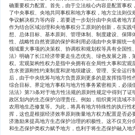
确重要权力配置。首先，由于立法核心内容是配置事权
了中央事权、央地共同事权和地方事权，地方立法则仅
争议解决权力等内容，若要进一步划分由中央或者地方
作为结合区域治理和央地事权分工原则的创新，在实践
想、总体目标、基本原则、管理体制、制度建设、保障
性、战略性自然资源的保护和利用必须由中央掌握统一
领域重大事项的决策权、协调权和规划权等具有全国性
法》明确了长江经济带要走生态优先、绿色发展之路，
权。宏观架构性权力是指中央拥有在全局性大事和宏观
含水资源刚性约束制度和淤地坝建设、管理、安全运行
后，由于中央统筹与地方负责原则更多的是发挥指导性
综合目标。界定地方事权与地方性事务紧密相关，必须
法法》第73条对于地方性法规的原则性规定中得到了证
政区划内的生态保护治理责任。例如，组织黄河流域不
农用地生态修复等。为此，将具有地方特殊性的执行性
挥，这也是根据经济效率原则衡量地方权力配置是否必
济激励来提高地方生态保护治理的积极性。这不仅充分
和生态保护类权力赋予地方，也利于将生态保护融入地