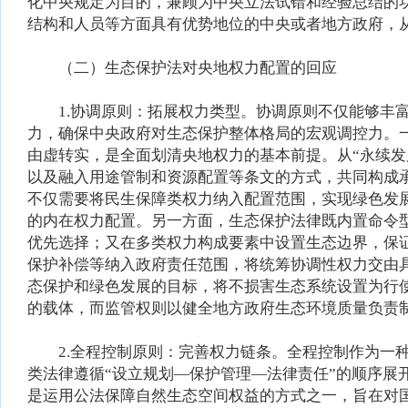
化中央规定为目的，兼顾为中央立法试错和经验总结的
结构和人员等方面具有优势地位的中央或者地方政府，
（二）生态保护法对央地权力配置的回应
1.协调原则：拓展权力类型。协调原则不仅能够丰富
力，确保中央政府对生态保护整体格局的宏观调控力。一
由虚转实，是全面划清央地权力的基本前提。从“永续发展
以及融入用途管制和资源配置等条文的方式，共同构成
不仅需要将民生保障类权力纳入配置范围，实现绿色发
的内在权力配置。另一方面，生态保护法律既内置命令
优先选择；又在多类权力构成要素中设置生态边界，保
保护补偿等纳入政府责任范围，将统筹协调性权力交由
态保护和绿色发展的目标，将不损害生态系统设置为行
的载体，而监管权则以健全地方政府生态环境质量负责
2.全程控制原则：完善权力链条。全程控制作为一种
类法律遵循“设立规划—保护管理—法律责任”的顺序
是运用公法保障自然生态空间权益的方式之一，旨在对