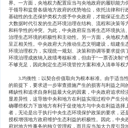
界。一方面，央地权力配置应当与央地政府的履职能力
于领导和监督各级地方政府的优势地位，依托法律和行
基础性的生态保护类权力授予中央政府，才能保证生态
大数据时代引发的生态环境治理在结构、流程和决策等
和科学性的冲突。为此，中央政府应当将生态环境执法
治理生态环境的积极性和主动性。另一方面，央地权力
呈正相关性。中央政府大力推动生态文明建设，组建生
环境治理权力，实现统一规划、决策和协调等要求提供
环境治理成效纳入政绩考核标准，但由于“一票否决制
不够充足，因此制定生态环境管控方案和准入清单等权
3.均衡性：以契合价值取向为根本标准。由于适当性
的前提下，要求进一步审查措施产生的损害与利益之间
稀缺性和追求自身利益最大化的因素，中央政府追求经
显差异性，这导致中央和地方在利益实现过程中产生分
确哪些权力下放地方有利于促使地方与中央在利益选择
者，无论是出于执行中央生态环境保护政策的要求，还
授权增强地方政府维护生态利益的积极性。因此，中央
府对地方性事务的独立管理权，而且应当加大力度引导