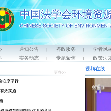
中国法学会环境资
CHINESE SOCIETY OF ENVIRONMENT
心
通知公告
咨政服务
学者风
|
|
|
述
实务动态
专题聚焦
政策法
|
|
|
视频在线
更多>>
告会在京举行
典有效实施
施
然资源资产管理制度体系的意见