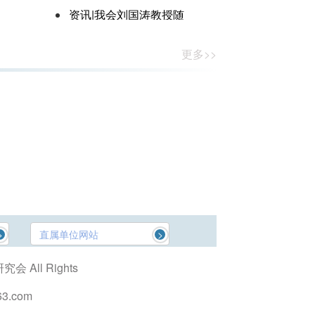
话“一带一路”国际
环境法法典化
资讯|我会刘国涛教授随
中国法学会代表团赴阿根
更多>>
廷、巴西、葡萄牙
直属单位网站
>
>
究会 All Rights
63.com