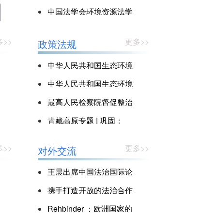
分会场议题：生态环境法
研究会2025年年会第一
中国法学会环境资源法学
典生态保护编规范重点
分会场议题：生态环境法
研究会2025年年会第二
>>
更多>>
政策法规
典总则编规范重点问题
分会场议题：生态环境法
典污染防治编规范重
中华人民共和国生态环境
法典
中华人民共和国生态环境
法典（草案三次审议稿）
最高人民检察院督促整治
南四湖流域生态环境受损
青藏高原专题 | 巩固：
公益诉讼案（检例
《青藏高原生态保护法》
>>
更多>>
对外交流
与环境立法模式
王晨出席中国法治国际论
坛并发表主旨演讲构建国
携手打造开放的法治合作
际法治合作交流重
平台 ——中外人士共
Rehbinder ：欧洲国家的