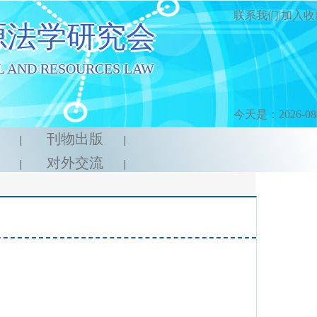
联系我们|
加入收
源法学研究会
L AND RESOURCES LAW
今天是：2026-08
采
刊物出版
|
|
规
对外交流
|
|