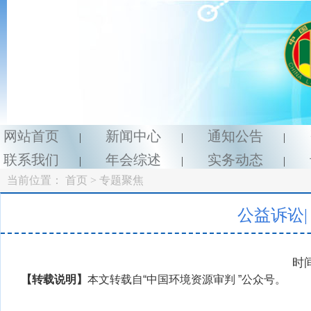
网站首页
新闻中心
通知公告
|
|
|
联系我们
年会综述
实务动态
|
|
|
当前位置：
首页
> 专题聚焦
公益诉讼
时间
【
转载说明】
本文转载自“中国环境资源审判 ”公众号。