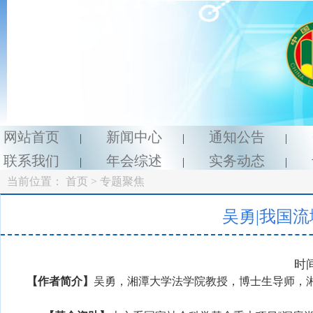
网站首页
新闻中心
通知公告
|
|
|
联系我们
年会综述
实务动态
|
|
|
当前位置：
首页
> 专题聚焦
吴勇|我国
时间
【作者简介】
吴勇，湘潭大学法学院教授，博士生导师，