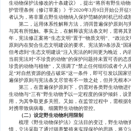
生动物保护法修改的十条建议》，提出“将所有野生动
护管理条例（修订草案）》于2020年3月9日开始公开
者认为，将非重点野生动物纳入保护范畴的时机已经成
第二，运用体系性解释方法，消弭普遍保护原则与
与其有所抵触。事实上，在解释该宪法条文时，需将其置
年，宪法修正案将“生态文明”置于“物质文明”、“政治
原则内在契合生态文明建设的要求。宪法第9条涉及“国
但考虑到“生态文明建设”注入宪法的时间更为晚近，内
当前宪法对“不珍贵的动物”的保护问题持未置可否的态
珍贵的动物与植物”，又强调了“禁止任何组织或者个人
足“对自然资源的侵占破坏”这一条件，即可引发以国家
遍保护原则与宪法条文尽管有不一致之处，但并无根本
第三，在普遍保护原则下，仍需对各类野生动物进
生动物与“三有”野生动物予以一定程度的保护倾斜，设
用，为其争取更多关照。又如，在监管过程中，需根据
对携带致病病毒、细菌野生动物的管控。
（二）设定野生动物利用限制
梳理《野生动物保护法》立法目的变迁，野生动物资
情，立法采取了通过驯养繁殖来实现保护的思路，将立法