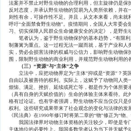
法案并不禁止对野生动物的合理利用，但主旋律仍是保
反对态度，并承认野生动物的贸易为人类所依赖，并在
则性有余，可操作性不足。并且，从文本来看，尚未就
呼吁“全面禁食野生动物”。疫情期间，全国人大常委
习、切实保障人民群众生命健康安全的决定》，是野生
笔者认为，鉴于野生动物保护的基本趋势，“有限
制藩篱为重点。这一过程无法一蹴而就，基于产业和人
实，势必会损害法律的权威与公信力，影响野生动物保
围，限制野生动物的商业利用，并规范野生动物利用的
（三）“资源”与“主体”之争
立法中，应把动物界定为“主体”抑或是“资源”？
自由以及被善待的权利。实际上，这赋予了动物同人类
烦恼、满足、挫折、延续或死亡等，都是作为个体所要
（具有自身的天赋价值的）生命的体验主体来看待。此外
格有过论证。也有学者强调，野生动物不应当仅仅只是
权利。这些研究成果带来了社会观念的变化与法律的发
《民法典》在1990年修订时将第二章的“物”修正为“物
我国法律界对动物主体资格的关注较少，即使是专
主体地位的必要性上。我国多数学者认为当下并无赋予