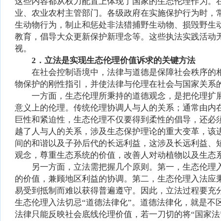
这些内容都从权力配置上体现了国家的生态伦理作为。
业、农业农村主管部门。各级政府在实施保护行为时，
生动物行为，制止和惩处非法猎捕野生动物、损毁野生
教育，倡导大众更新保护新理念等。这些执法实践活动
视。
2．立法是实现生态伦理价值诉求的关键方法
在社会控制语境中，法律与道德是保障社会秩序的
物保护的刚性指引，并使法律与伦理在社会与国家关系
一方面，生态伦理所秉持的道德观念，是把伦理扩
意义上的伦理。传统伦理协调人与人的关系；通常由内
巨性和紧迫性，生态伦理不仅要得到柔性的倡导，还必
越了人与人的关系，涉及生态保护理论的重大变革，该
间的和谐以及子孙后代的长远利益，这涉及长远利益、
观念，尊重生态系统的价值，改善人对动植物以及生态
另一方面，立法需把握几个原则。第一，生态伦理
的价值，兼顾地区利益的协调。第二，生态伦理入法应
易受到抵制而难以获得普遍遵守。因此，立法过程要充
生态伦理入法切忌“道德法律化”。道德法律化，就是不
法律只能反映社会底线伦理价值，若一刀切的将“国家