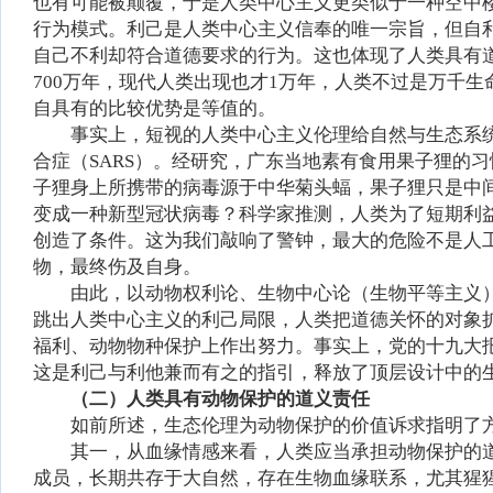
也有可能被颠覆，于是人类中心主义更类似于一种空中
行为模式。利己是人类中心主义信奉的唯一宗旨，但自
自己不利却符合道德要求的行为。这也体现了人类具有
700万年，现代人类出现也才1万年，人类不过是万千
自具有的比较优势是等值的。
事实上，短视的人类中心主义伦理给自然与生态系统
合症（SARS）。经研究，广东当地素有食用果子狸的习
子狸身上所携带的病毒源于中华菊头蝠，果子狸只是中
变成一种新型冠状病毒？科学家推测，人类为了短期利
创造了条件。这为我们敲响了警钟，最大的危险不是人
物，最终伤及自身。
由此，以动物权利论、生物中心论（生物平等主义
跳出人类中心主义的利己局限，人类把道德关怀的对象
福利、动物物种保护上作出努力。事实上，党的十九大
这是利己与利他兼而有之的指引，释放了顶层设计中的
（二）人类具有动物保护的道义责任
如前所述，生态伦理为动物保护的价值诉求指明了
其一，从血缘情感来看，人类应当承担动物保护的道
成员，长期共存于大自然，存在生物血缘联系，尤其猩