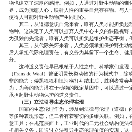
物也建立了深厚的感情。例如，人通过对野生动物的驯
界，成为抚慰人心，映射人性的重要自然存在物。与人
使得人可能对野生动物产生同理心。
其二，从道德意识自觉来看，唯有人类才能担负起
物种。这决定了人类可以摒弃人类中心主义的狭隘视野
为孤独的先觉者，唯有人类可以担负起维护生态平衡，
其三，从代际关怀来看，人类必须承担保护野生动
后人承担代际伦理责任，有义务为其留下一个生命、健
分。
这种道义责任早已根植于人性之中。科学家们发现
（Frans de Waal）曾证明灵长类动物的行为模
非的能力；倭黑猩猩和恒河猴打斗结束后，胜利者常会
为，为善的能力潜在于动物的既定基因中，可以通过一
承担起野生动物保护的道义责任。
（三）立法引导生态伦理实现
国家的生态伦理作为，涉及到法律与伦理（道德）
等多种表现形态，但二者有着密切的多维关联。例如，
意工具；在规范层面上，工业时代的二元社会结构使法
担相关义务，即通过立法引导生态伦理价值的实现，这