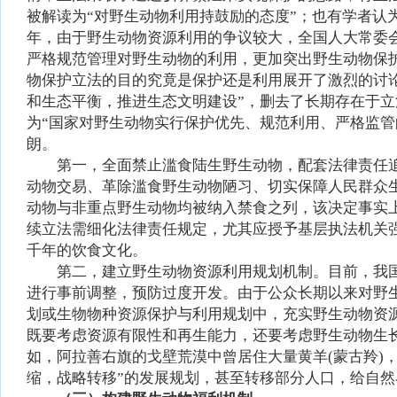
被解读为“对野生动物利用持鼓励的态度”；也有学者认为
年，由于野生动物资源利用的争议较大，全国人大常委
严格规范管理对野生动物的利用，更加突出野生动物保
物保护立法的目的究竟是保护还是利用展开了激烈的讨论
和生态平衡，推进生态文明建设”，删去了长期存在于立
为“国家对野生动物实行保护优先、规范利用、严格监管的原
朗。
第一，全面禁止滥食陆生野生动物，配套法律责任追
动物交易、革除滥食野生动物陋习、切实保障人民群众
动物与非重点野生动物均被纳入禁食之列，该决定事实
续立法需细化法律责任规定，尤其应授予基层执法机关
千年的饮食文化。
第二，建立野生动物资源利用规划机制。目前，我
进行事前调整，预防过度开发。由于公众长期以来对野
划或生物物种资源保护与利用规划中，充实野生动物资
既要考虑资源有限性和再生能力，还要考虑野生动物生
如，阿拉善右旗的戈壁荒漠中曾居住大量黄羊(蒙古羚)
缩，战略转移”的发展规划，甚至转移部分人口，给自