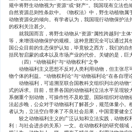
规中将野生动物视为“资源”或“财产”。我国现有立法也
自然资源总则性条款中。《物权法》中，野生动植物属于
动物资源化的倾向。有学者认为，我国现行动物保护法
的权利关注甚少。
就我国而言，将野生动物从“资源”属性跨越到“主
等，来增强动物保护的规模。这种意图完全可以通过其
国公众目前的生态保护认知，毕竟较之西方，我们的自
括民智启蒙的成本以及市场产业的代价。关键的是，巨
（四）“动物福利”与“动物权利”之争
动物福利主义思想不反对人类利用动物，但主张尽
物个体的利益。“动物权利论”与“动物福利论”在各自
动物福利，可追溯至联合国教科文组织列出的动物
式的诉求。目前，世界各国的动物福利立法水平呈现较
系侧重个别动物，可操作性不及欧盟。国际组织对动物
法起步晚，公众对于动物福利了解甚少，规范体量小。
者认为，立法空白带来了不良社会后果，中国需要健全
较之动物福利主义的广泛认知和立法实践，动物权利
利：与社会进步的关系》一文。在动物权利的研究领域，