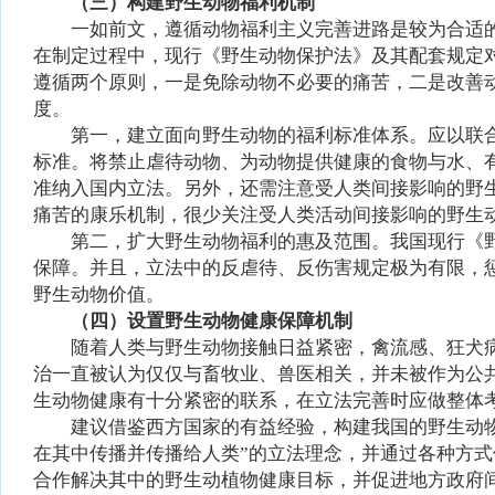
（三）构建野生动物福利机制
一如前文，遵循动物福利主义完善进路是较为合适
在制定过程中，现行《野生动物保护法》及其配套规定
遵循两个原则，一是免除动物不必要的痛苦，二是改善
度。
第一，建立面向野生动物的福利标准体系。应以联
标准。将禁止虐待动物、为动物提供健康的食物与水、
准纳入国内立法。另外，还需注意受人类间接影响的野
痛苦的康乐机制，很少关注受人类活动间接影响的野生
第二，扩大野生动物福利的惠及范围。我国现行《
保障。并且，立法中的反虐待、反伤害规定极为有限，
野生动物价值。
（四）设置野生动物健康保障机制
随着人类与野生动物接触日益紧密，禽流感、狂犬
治一直被认为仅仅与畜牧业、兽医相关，并未被作为公
生动物健康有十分紧密的联系，在立法完善时应做整体
建议借鉴西方国家的有益经验，构建我国的野生动
在其中传播并传播给人类”的立法理念，并通过各种方
合作解决其中的野生动植物健康目标，并促进地方政府