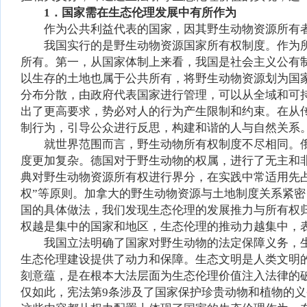
1．国家需在生态伦理发展中有所作为
作为公共利益代表的国家，因其野生动物资源所有
我国实行的是野生动物资源国家所有权制度。作为
所有。第一，从国家体制上来看，我国是社会主义公有
以生存的土地也属于公共所有，将野生动物资源划为国
分布分散，由政府代表国家进行管理，可以从全域和可
出了更高要求，势必对人的行为产生限制和约束。在从
制行为，引导公众进行反思，构建和谐的人与自然关系
就世界范围而言，野生动物所有权制度不尽相同。
度更加复杂。德国对于野生动物的权属，进行了无主和
典对野生动物资源所有权进行界分，在实践中常适用先占
权”等原则。加拿大的野生动物资源与土地制度关系紧
国的具体做法，我们发现生态伦理的发展推力与所有权
权越是集中的国家和地区，生态伦理的推动力越集中，
我国立法明确了国家对野生动物的法定保障义务，生
生态伦理建设提供了动力和保障。生态文明是人类文明
刻意蕴，是在根本大法层面为生态伦理价值注入法律的
仅如此，宪法第9条涉及了国家保护珍贵动物和植物的义