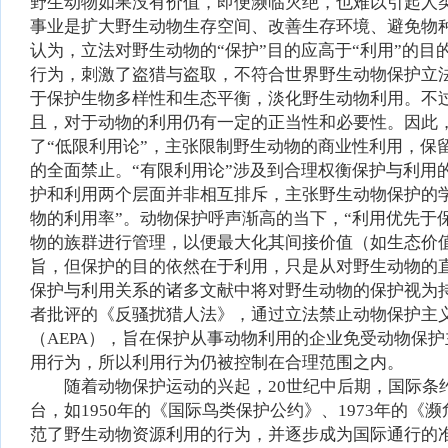
野生动物如果没有价值，即便濒临灭绝，也难以引起人
事业是扩大野生动物生存空间、改善生存环境、避免物
认为，立法对野生动物的“保护”目的应高于“利用”的
行为，刺激了盗猎与盗取，不符合世界野生动物保护立
于保护生物多样性和生态平衡，淡化野生动物利用。不
且，对于动物的利用仍有一定的正当性和必要性。因此
了“低限利用论”，主张限制野生动物的商业性利用，
的全面禁止。“有限利用论”涉及到合理权衡保护与利
护和利用两个层面并非相互排斥，主张野生动物保护的
物的利用率”。动物保护呼声渐高的当下，“利用优先于
物的族群进行管理，以便最大化其间接价值（如生态价
旨，但保护的目的依然在于利用，只是从对野生动物的
保护与利用关系的诸多文献中将对野生动物的保护视为
者批评的《反骚扰猎人法》，通过立法禁止动物保护主义
（AEPA），旨在保护从事动物利用的企业免受动物保
用行为，所以利用行为仍被控制在合理范围之内。
随着动物保护运动的兴起，20世纪中后期，国际
台，如1950年的《国际鸟类保护公约》、1973年的
范了野生动物资源利用的行为，并逐步成为国际通行的