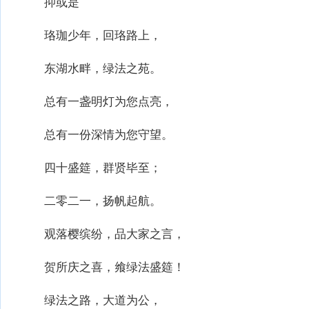
抑或是
珞珈少年，回珞路上，
东湖水畔，绿法之苑。
总有一盏明灯为您点亮，
总有一份深情为您守望。
四十盛筵，群贤毕至；
二零二一，扬帆起航。
观落樱缤纷，品大家之言，
贺所庆之喜，飨绿法盛筵！
绿法之路，大道为公，