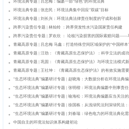
环境法典专题 | 吕忠梅：编纂一部“绿色”的环境法典
环境法典专题 | 张忠民：环境法典集中回应“双碳”目标
环境法典专题 | 刘长兴：环境法典法律责任制度的守成和创新
跨界污染责任专题 | 林灿铃 ：跨界突发性水污染国家责任构建
跨界污染责任专题 | 罗欢欣 ： 论核污染损害的国际索赔问题—
青藏高原专题 | 吕忠梅 马鑫：打造特殊空间区域保护的“中国样本
青藏高原专题 | 汪劲：《青藏高原生态保护法》：科学立法的成
青藏高原专题 | 巩固：《青藏高原生态保护法》与环境立法模式
青藏高原专题 | 王社坤：《青藏高原生态保护法》的有效实施需
“生态环境法典”编纂研讨专题 | 赵晓海：大数据分析在环境法
“生态环境法典”编纂研讨专题 | 张明楷：环境法典编纂中刑事
演讲八）
“生态环境法典”编纂研讨专题 | 喻海松：环境法典编纂应当关
旨演讲六）
“生态环境法典”编纂研讨专题 | 徐国栋：从浅绿民法到深绿民
议主旨演讲七）
“生态环境法典”编纂研讨专题 | 刘春瑞：绿色电力的环境法典
启动会议主旨演讲四）
中国自主的环境法知识体系构建初论