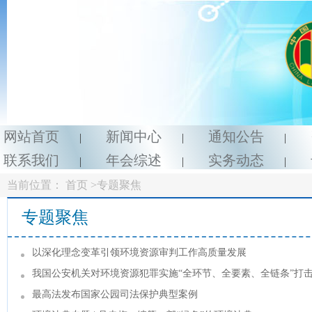
网站首页
新闻中心
通知公告
|
|
|
联系我们
年会综述
实务动态
|
|
|
当前位置：
首页
>专题聚焦
专题聚焦
以深化理念变革引领环境资源审判工作高质量发展
我国公安机关对环境资源犯罪实施“全环节、全要素、全链条”打
最高法发布国家公园司法保护典型案例